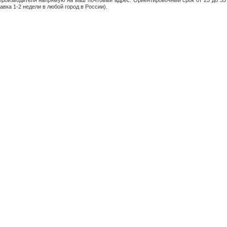
производителя напрямую на ваш почтовый адрес. Ориентировочный срок от 25 до 35 д
авка 1-2 недели в любой город в России).