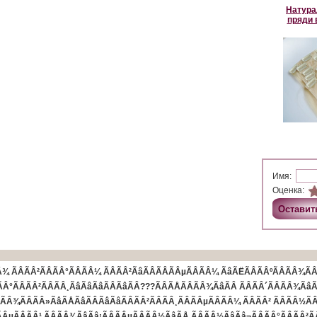
Натура
пряди 
Имя:
Оценка:
ÃÂ¾ ÃÂÃÂ²ÃÂÃÂ°ÃÂÃÂ¼ ÃÂÃÂ²ÃâÃÂÃÂÃÂµÃÂÃÂ¼ ÃâÃËÃÂÃÂºÃÂÃÂ¾
Â°ÃÂÃÂ²ÃÂÃÂ¸ÃâÃâÃâÃÂÃâÃÂ???ÃÂÃÅÃÂÃÂ¾ÃâÃÂ ÃÂÃÂ´ÃÂÃÂ¾ÃâÃâ¡
Â¾ÃÂÃÂ»ÃâÃÅÃâÃÂÃâÃâÃÂÃÂ²ÃÂÃÂ¸ÃÂÃÂµÃÂÃÂ¼ ÃÂÃÂ² ÃÂÃÂ½ÃÂÃ
ÂÃÂµÃÂÃÂ¹ ÃÂÃÂ¾ÃâÃâ¡ÃÂÃÂµÃÂÃÂ½ÃâÃÅ ÃÂÃÂ½ÃâÃâ¬ÃÂÃÂ°ÃÂÃÂ²ÃÂ