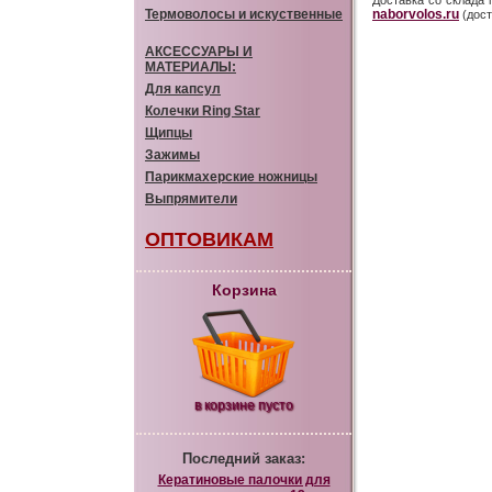
Доставка со склада 
Термоволосы и искуственные
naborvolos.ru
(дост
АКСЕССУАРЫ И
МАТЕРИАЛЫ:
Для капсул
Колечки Ring Star
Щипцы
Зажимы
Парикмахерские ножницы
Выпрямители
ОПТОВИКАМ
Корзина
в корзине пусто
Последний заказ:
Кератиновые палочки для