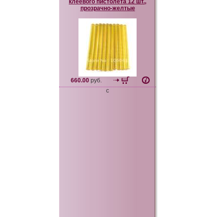
клеевого пистолета 12 шт.,
прозрачно-желтые
660.00
руб.
c