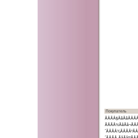
Покупатель
ÃÂÃÂ§ÃâÃâÃÂ
ÃÂÃÂ½ÃâÃâ¬ÃÂÃ
´ÃÂÃÂ¾ÃÂÃÂ²ÃÂÃ
´ÃÂÃÂ¸ÃâÃâ!!Ã