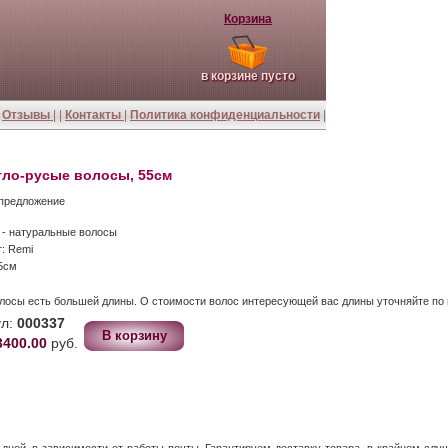
Корзина
в корзине пусто
|
Отзывы
| |
Контакты
|
Политика конфиденциальности
|
тло-русые волосы, 55см
 предложение
 - натуральные волосы
: Remi
5см
олосы есть большей длины.
О стоимости волос интересующей вас длины уточняйте по 
ул:
000337
3400.00
руб.