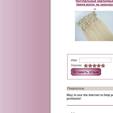
Натуральные накладны
пряди волос на заколка
→
Имя:
Оценка:
Покупатель
Way to use the internet to help 
prmboels!