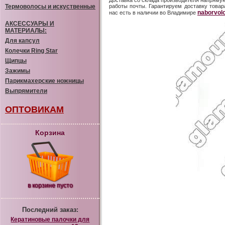
Доставка со склада производителя напрямую
Термоволосы и искуственные
работы почты. Гарантируем доставку товара
naborvolo
нас есть в наличии во Владимире
АКСЕССУАРЫ И
МАТЕРИАЛЫ:
Для капсул
Колечки Ring Star
Щипцы
Зажимы
Парикмахерские ножницы
Выпрямители
ОПТОВИКАМ
Корзина
в корзине пусто
Последний заказ:
Кератиновые палочки для