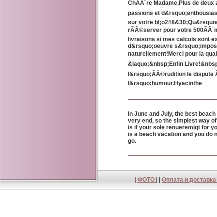
ChÃÂ¨re Madame,Plus de deux 
passions et d&rsquo;enthousia
sur votre bl;o2#8&30;Qu&rsquo
rÃÂ©server pour votre 500ÃÂ¨m
livraisons si mes calculs sont 
d&rsquo;oeuvre s&rsquo;impos
naturellement!Merci pour la qual
&laquo;&nbsp;Enfin Livre!&nbsp
l&rsquo;ÃÂ©rudition le dispute
l&rsquo;humour.Hyacinthe
In June and July, the best beach
very end, so the simplest way of 
is if your sole renueremiqt for yo
is a beach vacation and you do 
go.
|
ФОТО
| |
Оплата и доставк