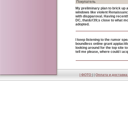
Покупатель
My preliminary plan to brick up all
windows like violent Renaissan
with dispparoval. Having recently
DC, that&#39;s close to what m
adopted.
I keep listening to the rumor sp
boundless online grant appiacitl
looking around for the top site t
tell me please, where could i a
|
ФОТО
| |
Оплата и доставк