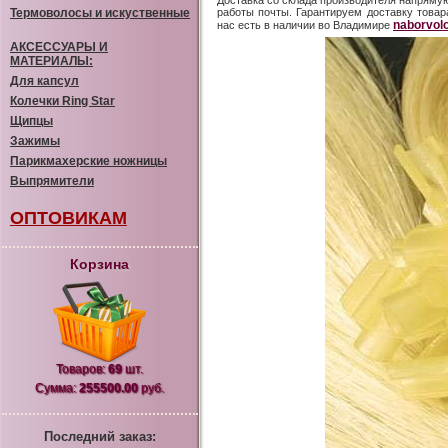
Доставка со склада производителя напрямую
Термоволосы и искуственные
работы почты. Гарантируем доставку товара
naborvolo
нас есть в наличии во Владимире
АКСЕССУАРЫ И
МАТЕРИАЛЫ:
Для капсул
Колечки Ring Star
Щипцы
Зажимы
Парикмахерские ножницы
Выпрямители
ОПТОВИКАМ
Корзина
Товаров:
69
шт.
Сумма:
255500.00
руб.
Последний заказ: