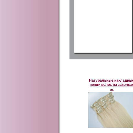
Натуральные накладны
пряди волос на заколка
→