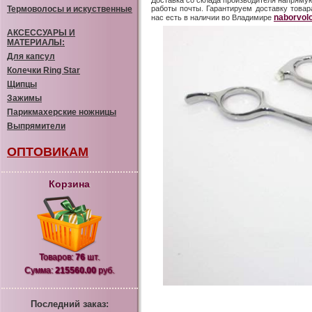
Доставка со склада производителя напрямую
Термоволосы и искуственные
работы почты. Гарантируем доставку товара
naborvolo
нас есть в наличии во Владимире
АКСЕССУАРЫ И
МАТЕРИАЛЫ:
Для капсул
Колечки Ring Star
Щипцы
Зажимы
Парикмахерские ножницы
Выпрямители
ОПТОВИКАМ
Корзина
Товаров:
76
шт.
Сумма:
215560.00
руб.
Последний заказ: