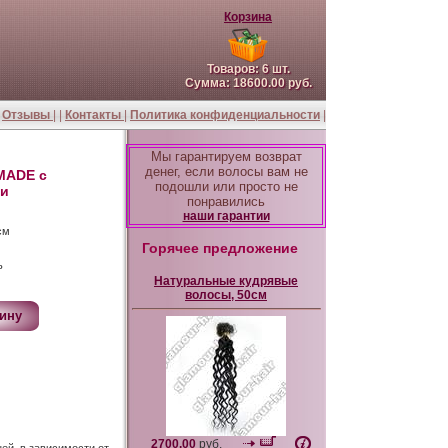
Корзина
Товаров:
6
шт.
Сумма:
18600.00
руб.
|
Отзывы
| |
Контакты
|
Политика конфиденциальности
|
Мы гарантируем возврат
денег, если волосы вам не
MADE с
подошли или просто не
ми
понравились
наши гарантии
см
Горячее предложение
ь
Натуральные кудрявые
волосы, 50см
2700.00
руб.