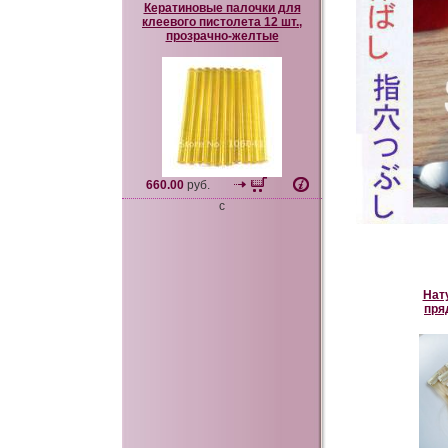
Кератиновые палочки для
клеевого пистолета 12 шт.,
прозрачно-желтые
660.00
руб.
c
Нат
пря