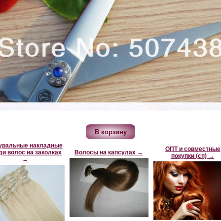
уральные накладные
ОПТ и совместные
ди волос на заколках
Волосы на капсулах →
покупки (сп) →
→