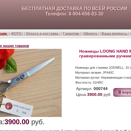
БЕСПЛАТНАЯ ДОСТАВКА ПО ВСЕЙ РОССИИ
Телефон: 8-904-656-83-30
кции
| |
ФОТО
| |
Оплата и доставка
| |
Гарантии
| |
Оферта
| |
Ваши вопросы
| 
е наших товаров
Ножницы LOONG HAND 
гравированными ручка
Ножницы для стрижки JOEWELL: 15 
Материал лезвия:
JP440C
Материал ручки: Нержавеющая стал
Жесткость: 61HRC
Артикул:
000744
Цена:
3900.00
руб.
а:
3900.00
руб.