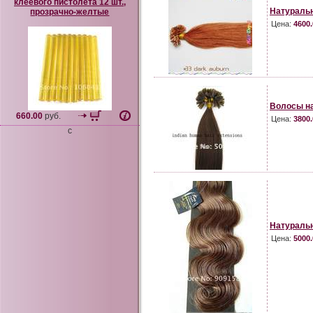
клеевого пистолета 12 шт.,
Натураль
прозрачно-желтые
Цена:
4600.
Волосы на
660.00
руб.
Цена:
3800.
c
Натуральн
Цена:
5000.