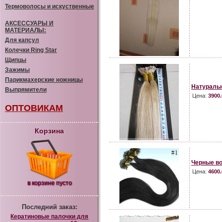
Термоволосы и искуственные
АКСЕССУАРЫ И
МАТЕРИАЛЫ:
Для капсул
Колечки Ring Star
Щипцы
Зажимы
Парикмахерские ножницы
Натуральн
Выпрямители
Цена:
3900.
ОПТОВИКАМ
Корзина
Черные во
Цена:
4600.
в корзине пусто
Последний заказ:
Кератиновые палочки для