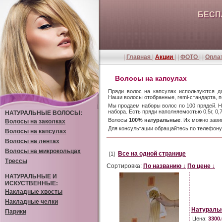
БЕСП
|
Главная
|
Акции
| |
ФОТО
| |
Оплат
Волосы на капсулах
Пряди волос на капсулах используются д
Наши волосы отобранные, remi-стандарта, 
Мы продаем наборы волос по 100 прядей. Н
набора. Есть пряди наполняемостью 0,5г, 0,7г,
НАТУРАЛЬНЫЕ ВОЛОСЫ:
Волосы
100% натуральные
. Их можно зави
Волосы на заколках
Для консультации обращайтесь по телефон
Волосы на капсулах
Волосы на лентах
Волосы на микрокольцах
Все на одной странице
[1]
Трессы
Сортировка:
По названию ↓
По цене ↓
НАТУРАЛЬНЫЕ И
ИСКУСТВЕННЫЕ:
Накладные хвосты
Накладные челки
Натуральн
Парики
Цена:
3300.