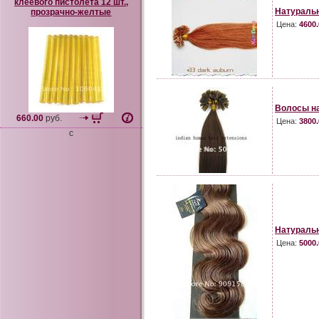
клеевого пистолета 12 шт.,
Натураль
прозрачно-желтые
Цена:
4600.
Волосы на
660.00
руб.
Цена:
3800.
c
Натуральн
Цена:
5000.