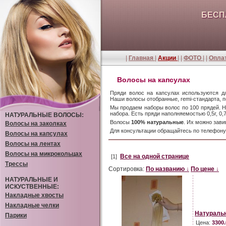
БЕСП
|
Главная
|
Акции
| |
ФОТО
| |
Оплат
Волосы на капсулах
Пряди волос на капсулах используются д
Наши волосы отобранные, remi-стандарта, 
Мы продаем наборы волос по 100 прядей. Н
набора. Есть пряди наполняемостью 0,5г, 0,7г,
НАТУРАЛЬНЫЕ ВОЛОСЫ:
Волосы
100% натуральные
. Их можно зави
Волосы на заколках
Для консультации обращайтесь по телефон
Волосы на капсулах
Волосы на лентах
Волосы на микрокольцах
Все на одной странице
[1]
Трессы
Сортировка:
По названию ↓
По цене ↓
НАТУРАЛЬНЫЕ И
ИСКУСТВЕННЫЕ:
Накладные хвосты
Накладные челки
Натуральн
Парики
Цена:
3300.