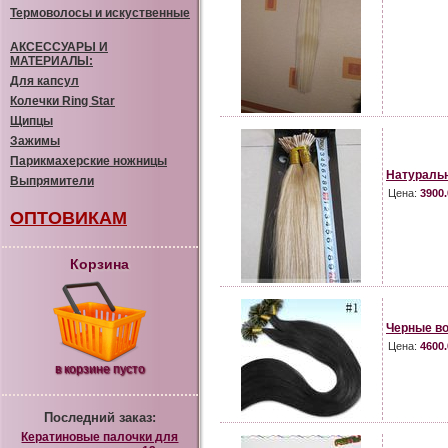
Термоволосы и искуственные
АКСЕССУАРЫ И
МАТЕРИАЛЫ:
Для капсул
Колечки Ring Star
Щипцы
Зажимы
Парикмахерские ножницы
Натуральн
Выпрямители
Цена:
3900.
ОПТОВИКАМ
Корзина
Черные во
Цена:
4600.
в корзине пусто
Последний заказ:
Кератиновые палочки для