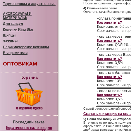
После заполнения формы оформ
Термоволосы и искуственные
4) Оплачиваете заказ
Оплатить заказ Вы можете одн
АКСЕССУАРЫ И
МАТЕРИАЛЫ:
-
оплата по квитанц
Как оплатить?
Для капсул
Комиссия: от 0,5 д
Колечки Ring Star
Срок зачисления ср
Щипцы
-
оплата через те
Как оплатить?
Зажимы
Комиссия: QIWI 4%,
Парикмахерские ножницы
Срок зачисления ср
Выпрямители
-
оплата через Евр
Как оплатить?
ОПТОВИКАМ
Комиссия: 3,5%
Срок зачисления ср
-
оплата с баланса
Корзина
Как оплатить?
Комиссия: 13%
Срок зачисления ср
- оплата по пласти
Как оплатить?
Комиссия: 3,5%
Срок зачисления ср
в корзине пусто
Самый распространный способ 
Скачать квитанцию на опла
5) Наши поставщики отправл
Последний заказ:
В течение суток после получе
оформляют на Ваше имя отправк
Кератиновые палочки для
дней заказ высылается из Кита