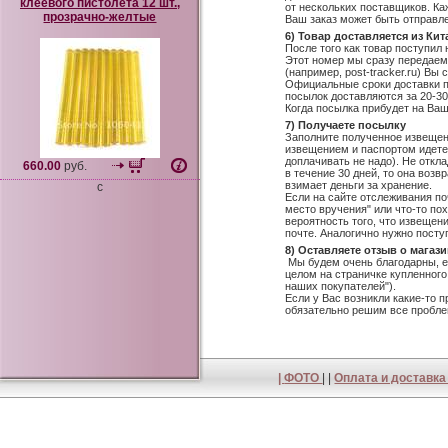
клеевого пистолета 12 шт.,
от нескольких поставщиков. Ка
прозрачно-желтые
Ваш заказ может быть отправл
6) Товар доставляется из Кит
После того как товар поступил
Этот номер мы сразу передаем
(например, post-tracker.ru) В
Официальные сроки доставки п
посылок доставляются за 20-30
Когда посылка прибудет на Ва
7) Получаете посылку
Заполните полученное извещен
извещением и паспортом идете 
доплачивать не надо). Не откл
660.00
руб.
в течение 30 дней, то она воз
взимает деньги за хранение.
c
Если на сайте отслеживания п
место вручения" или что-то пох
вероятность того, что извещен
почте. Аналогично нужно посту
8) Оставляете отзыв о магаз
Мы будем очень благодарны, ес
целом на страничке купленного
наших покупателей").
Если у Вас возникли какие-то 
обязательно решим все пробл
|
ФОТО
| |
Оплата и доставк