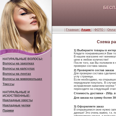
БЕСП
|
Главная
|
Акции
| |
ФОТО
| |
Оплат
Схема ра
1) Выбираете товары в интер
Кладете понравившиеся Вам тов
В нашем магазине нет минималь
НАТУРАЛЬНЫЕ ВОЛОСЫ:
цене в любом количестве!
После того, как Вы положили в 
Волосы на заколках
проверки состава заказа.
Волосы на капсулах
2) Проверяете состав заказа
Для проверки состава сделанн
Волосы на лентах
углу страницы.
Волосы на микрокольцах
Если необходимо, на открывшей
передумали покупать. В случае
Трессы
исправления нажатием кнопки "
переходите на следующий этап
НАТУРАЛЬНЫЕ И
Стоимость доставки - 250р. 
ИСКУСТВЕННЫЕ:
Для заказа на сумму более 3
Накладные хвосты
Накладные челки
3) Оформляете заказ
В открывшемся окне нужно зап
Парики
данные! Это очень важно, т.к.
оформлении заказа, а получат