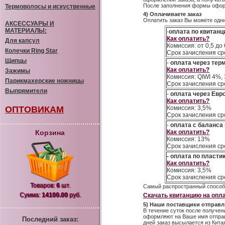
После заполнения формы оформ
Термоволосы и искуственные
4) Оплачиваете заказ
Оплатить заказ Вы можете одн
АКСЕССУАРЫ И
МАТЕРИАЛЫ:
-
оплата по квитанц
Как оплатить?
Для капсул
Комиссия: от 0,5 д
Колечки Ring Star
Срок зачисления ср
Щипцы
-
оплата через те
Как оплатить?
Зажимы
Комиссия: QIWI 4%,
Парикмахерские ножницы
Срок зачисления ср
Выпрямители
-
оплата через Евр
Как оплатить?
ОПТОВИКАМ
Комиссия: 3,5%
Срок зачисления ср
-
оплата с баланса
Корзина
Как оплатить?
Комиссия: 13%
Срок зачисления ср
- оплата по пласти
Как оплатить?
Комиссия: 3,5%
Срок зачисления ср
Товаров:
6
шт.
Самый распространный способ 
Сумма:
14100.00
руб.
Скачать квитанцию на опла
5) Наши поставщики отправл
В течение суток после получе
оформляют на Ваше имя отправк
Последний заказ:
дней заказ высылается из Кита