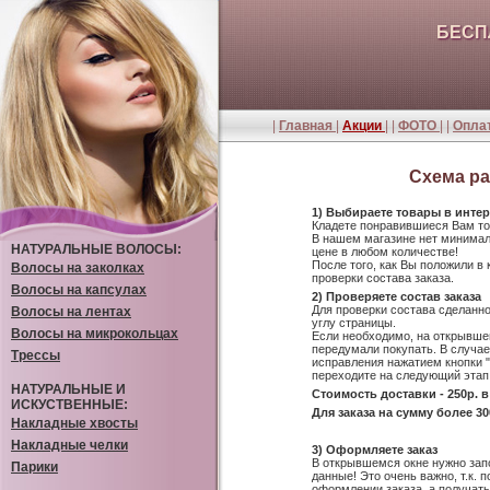
БЕСП
|
Главная
|
Акции
| |
ФОТО
| |
Оплат
Схема ра
1) Выбираете товары в интер
Кладете понравившиеся Вам тов
В нашем магазине нет минималь
НАТУРАЛЬНЫЕ ВОЛОСЫ:
цене в любом количестве!
После того, как Вы положили в 
Волосы на заколках
проверки состава заказа.
Волосы на капсулах
2) Проверяете состав заказа
Для проверки состава сделанн
Волосы на лентах
углу страницы.
Волосы на микрокольцах
Если необходимо, на открывшей
передумали покупать. В случае
Трессы
исправления нажатием кнопки "
переходите на следующий этап
НАТУРАЛЬНЫЕ И
Стоимость доставки - 250р. 
ИСКУСТВЕННЫЕ:
Для заказа на сумму более 3
Накладные хвосты
Накладные челки
3) Оформляете заказ
В открывшемся окне нужно зап
Парики
данные! Это очень важно, т.к.
оформлении заказа, а получат