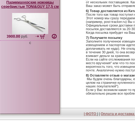
Парикмахерские ножницы
от нескольких поставщиков. Ка
Ваш заказ может быть отправл
серебристые TONI&GUY 17,5 см
6) Товар доставляется из Кит
После того как товар поступил
Этот номер мы сразу передаем
(например, post-tracker.ru) В
Официальные сроки доставки п
посылок доставляются за 20-30
Когда посылка прибудет на Ва
3900.00
руб.
7) Получаете посылку
Заполните полученное извещен
c
извещением и паспортом идете 
доплачивать не надо). Не откл
в течение 30 дней, то она воз
взимает деньги за хранение.
Если на сайте отслеживания п
место вручения" или что-то пох
вероятность того, что извещен
почте. Аналогично нужно посту
8) Оставляете отзыв о магаз
Мы будем очень благодарны, ес
целом на страничке купленного
наших покупателей").
Если у Вас возникли какие-то 
обязательно решим все пробл
|
ФОТО
| |
Оплата и доставк