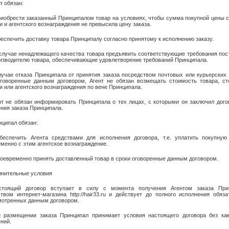
т обязан:
риобрести заказанный Принципалом товар на условиях, чтобы сумма покупной цены 
и и агентского вознаграждения не превысила цену заказа.
беспечить доставку товара Принципалу согласно принятому к исполнению заказу.
 случае ненадлежащего качества товара предъявить соответствующие требования по
изводителю товара, обеспечивающие удовлетворение требований Принципала.
лучае отказа Принципала от принятия заказа посредством почтовых или курьерских
оговоренные данным договором, Агент не обязан возмещать стоимость товара, ст
и или агентского вознаграждения по вене Принципала.
нт не обязан информировать Принципала о тех лицах, с которыми он заключил дого
ния заказа Принципала.
нципал обязан:
Обеспечить Агента средствами для исполнения договора, т.е. уплатить покупную
менно с этим агентское вознаграждение.
воевременно принять доставленный товар в сроки оговоренные данным договором.
лнительные условия
стоящий договор вступает в силу с момента получения Агентом заказа При
твом интернет-магазина http://hair33.ru и действует до полного исполнения обяза
мотренных данным договором.
и размещении заказа Принципал принимает условия настоящего договора без как
ний.