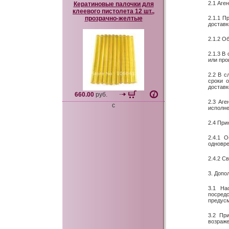
2.1 Аген
Кератиновые палочки для
клеевого пистолета 12 шт.,
прозрачно-желтые
2.1.1 П
доставк
2.1.2 О
2.1.3 В
или про
2.2 В с
сроки 
доставк
660.00
руб.
2.3 Аге
c
исполне
2.4 При
2.4.1 
одновре
2.4.2 С
3. Допо
3.1 На
посредс
предус
3.2 Пр
возраже