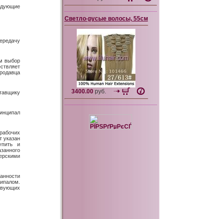
ледующие
Светло-русые волосы, 55см
ередачу
ом выбор
ствляет
родавца
3400.00
руб.
ставщику
инципал
 рабочих
т указан
упить и
азанного
ерскими
занности
ипалом.
твующих