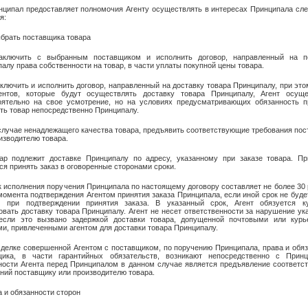
нципал предоставляет полномочия Агенту осуществлять в интересах Принципала с
я:
ыбрать поставщика товара
Заключить с выбранным поставщиком и исполнить договор, направленный на п
алу права собственности на товар, в части уплаты покупной цены товара.
аключить и исполнить договор, направленный на доставку товара Принципалу, при эт
гентов, которые будут осуществлять доставку товара Принципалу, Агент осуще
оятельно на свое усмотрение, но на условиях предусматривающих обязанность п
ть товар непосредственно Принципалу.
 случае ненадлежащего качества товара, предъявить соответствующие требования по
изводителю товара.
вар подлежит доставке Принципалу по адресу, указанному при заказе товара. Пр
ся принять заказ в оговоренные сторонами сроки.
к исполнения поручения Принципала по настоящему договору составляет не более 30
момента подтверждения Агентом принятия заказа Принципала, если иной срок не буде
м при подтверждении принятия заказа. В указанный срок, Агент обязуется к
овать доставку товара Принципалу. Агент не несет ответственности за нарушение ук
 если это вызвано задержкой доставки товара, допущенной почтовыми или курь
и, привлеченными агентом для доставки товара Принципалу.
сделке совершенной Агентом с поставщиком, по поручению Принципала, права и обя
щика, в части гарантийных обязательств, возникают непосредственно с Принц
ности Агента перед Принципалом в данном случае является предъявление соответс
ний поставщику или производителю товара.
а и обязанности сторон