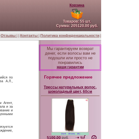
Корзина
Товаров:
55
шт.
Сумма:
205120.00
руб.
|
Отзывы
| |
Контакты
|
Политика конфиденциальности
|
Мы гарантируем возврат
денег, если волосы вам не
подошли или просто не
понравились
наши гарантии
Горячее предложение
ийся по
а А.Л.,
Трессы натуральных волос,
шоколадный цвет, 60см
м Агент,
ала и за
ование и
ещенными
бязуется
ждение,
5100.00
руб.