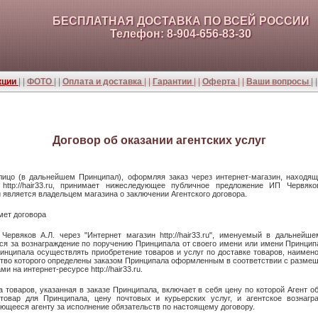
БЕСПЛАТНАЯ ДОСТАВКА ПО ВСЕЙ РОССИИ
Телефон: 8-904-656-83-30
кции
| |
ФОТО
| |
Оплата и доставка
| |
Гарантии
| |
Оферта
| |
Ваши вопросы
| 
Договор об оказании агентских услуг
лицо (в дальнейшем Принципал), оформляя заказ через интернет-магазин, находящ
 http://hair33.ru, принимает нижеследующее публичное предложение ИП Червяков
 является владельцем магазина о заключении Агентского договора.
мет договора
Червяков А.Л. через "Интернет магазин http://hair33.ru", именуемый в дальнейше
ся за вознаграждение по поручению Принципала от своего имени или имени Принцип
инципала осуществлять приобретение товаров и услуг по доставке товаров, наимен
тво которого определены заказом Принципала оформленным в соответствии с разм
ми на интернет-ресурсе http://hair33.ru.
а товаров, указанная в заказе Принципала, включает в себя цену по которой Агент о
 товар для Принципала, цену почтовых и курьерских услуг, и агентское вознагра
ющееся агенту за исполнение обязательств по настоящему договору.