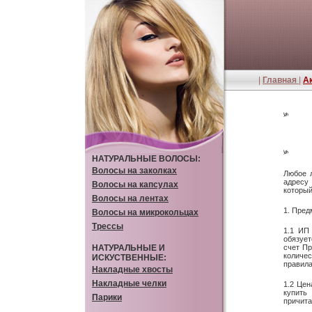
|
Главная
|
А
༯
༯
НАТУРАЛЬНЫЕ ВОЛОСЫ:
Волосы на заколках
Любое 
адресу
Волосы на капсулах
который
Волосы на лентах
1. Пред
Волосы на микрокольцах
Трессы
1.1 ИП 
обязует
НАТУРАЛЬНЫЕ И
счет Пр
количес
ИСКУСТВЕННЫЕ:
правила
Накладные хвосты
Накладные челки
1.2 Цен
купить
Парики
причита