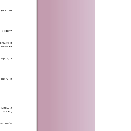
с учетом
ставщику
 служб в
оимость
вор, для
 цену и
нципала
тельств,
их-либо