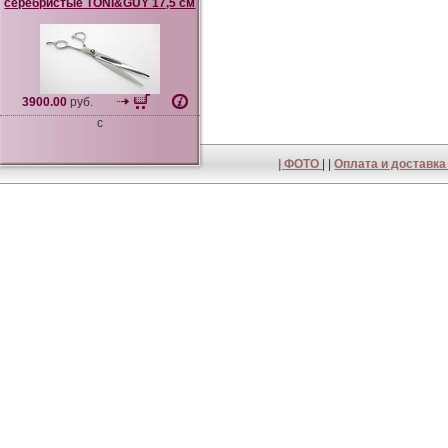
серебристые TONI&GUY 17,5 см
3900.00
руб.
c
|
ФОТО
| |
Оплата и доставк