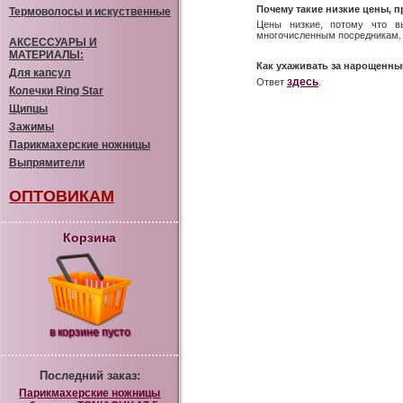
Почему такие низкие цены, 
Термоволосы и искуственные
Цены низкие, потому что в
многочисленным посредникам.
АКСЕССУАРЫ И
МАТЕРИАЛЫ:
Как ухаживать за нарощенн
Для капсул
здесь
Ответ
.
Колечки Ring Star
Щипцы
Зажимы
Парикмахерские ножницы
Выпрямители
ОПТОВИКАМ
Корзина
в корзине пусто
Последний заказ:
Парикмахерские ножницы