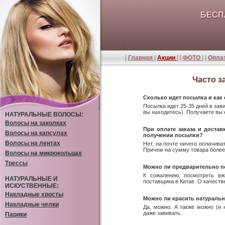
БЕСП
|
Главная
|
Акции
| |
ФОТО
| |
Оплат
Часто 
Сколько идет посылка и как 
Посылка идет 25-35 дней в зав
вы находитесь). Получаете вы 
НАТУРАЛЬНЫЕ ВОЛОСЫ:
Волосы на заколках
При оплате заказа и достав
Волосы на капсулах
получении посылки?
Волосы на лентах
Нет, на почте ничего оплачива
Причем на сумму товара более 
Волосы на микрокольцах
Трессы
Можно ли предварительно п
К сожалению, посмотреть вж
НАТУРАЛЬНЫЕ И
поставщика в Китае. О качест
ИСКУСТВЕННЫЕ:
Накладные хвосты
Можно ли красить натураль
Накладные челки
Да, можно. А также можно (и
даже завивать.
Парики