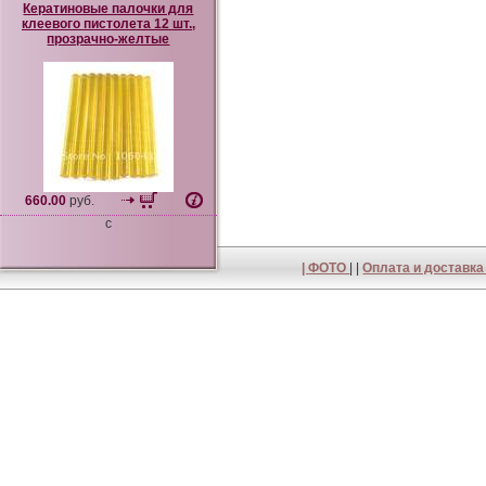
Кератиновые палочки для
клеевого пистолета 12 шт.,
прозрачно-желтые
660.00
руб.
c
|
ФОТО
| |
Оплата и доставк