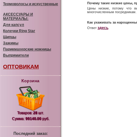
Почему такие низкие цены, 
Термоволосы и искуственные
Цены низкие, потому что в
многочисленным посредникам.
АКСЕССУАРЫ И
МАТЕРИАЛЫ:
Как ухаживать за нарощенн
Для капсул
здесь
Ответ
.
Колечки Ring Star
Щипцы
Зажимы
Парикмахерские ножницы
Выпрямители
ОПТОВИКАМ
Корзина
Товаров:
28
шт.
Сумма:
99140.00
руб.
Последний заказ: