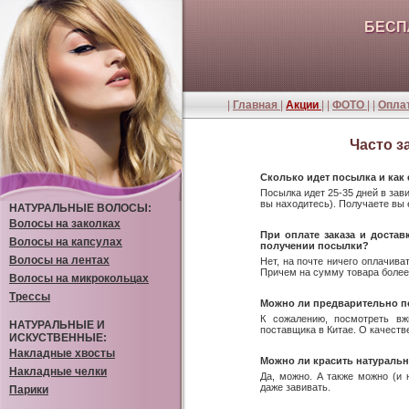
БЕСП
|
Главная
|
Акции
| |
ФОТО
| |
Оплат
Часто 
Сколько идет посылка и как 
Посылка идет 25-35 дней в зав
вы находитесь). Получаете вы 
НАТУРАЛЬНЫЕ ВОЛОСЫ:
Волосы на заколках
При оплате заказа и достав
Волосы на капсулах
получении посылки?
Волосы на лентах
Нет, на почте ничего оплачива
Причем на сумму товара более 
Волосы на микрокольцах
Трессы
Можно ли предварительно п
К сожалению, посмотреть вж
НАТУРАЛЬНЫЕ И
поставщика в Китае. О качест
ИСКУСТВЕННЫЕ:
Накладные хвосты
Можно ли красить натураль
Накладные челки
Да, можно. А также можно (и
даже завивать.
Парики