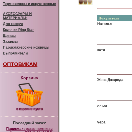
Термоволосы и искуственные
АКСЕССУАРЫ И
Покупатель
МАТЕРИАЛЫ:
Для капсул
Наталья
Колечки Ring Star
Щипцы
Зажимы
Парикмахерские ножницы
катя
Выпрямители
ОПТОВИКАМ
Корзина
Жена Джареда
ольга
в корзине пусто
vера
Последний заказ:
Парикмахерские ножницы