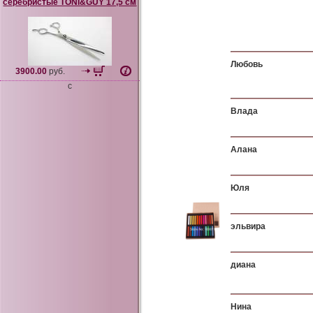
серебристые TONI&GUY 17,5 см
Любовь
3900.00
руб.
c
Влада
Алана
Юля
эльвира
диана
Нина