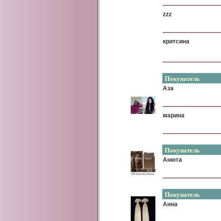
zzz
критсина
Покупатель
Аза
марина
Покупатель
Анюта
Покупатель
Анна